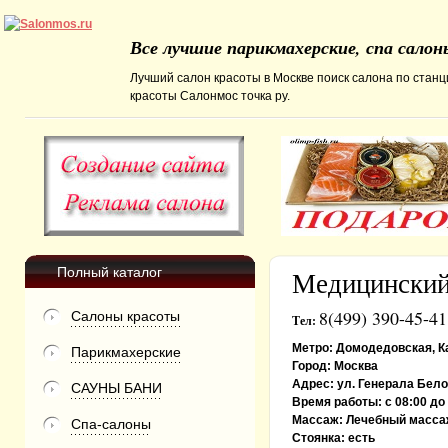
Все лучшие парикмахерские, спа сало
Лучший салон красоты в Москве поиск салона по станц
красоты Салонмос точка ру.
Полный каталог
Медицински
8(499) 390-45-41
Салоны красоты
Тел:
Метро:
Домодедовская, К
Парикмахерские
Город:
Москва
Адрес:
ул. Генерала Белов
САУНЫ БАНИ
Время работы:
с 08:00 д
Массаж:
Лечебный масса
Спа-салоны
Стоянка:
есть