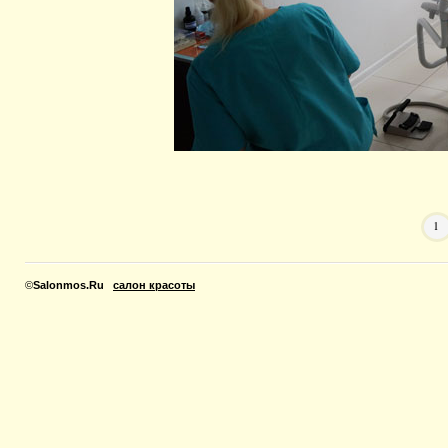
1
©
Salonmos.Ru
салон красоты